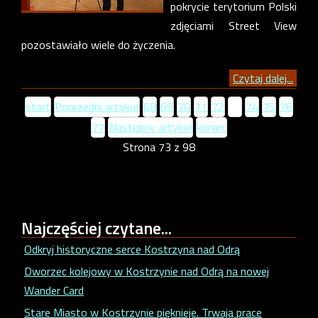
pokrycie terytorium Polski
zdjęciami Street View
pozostawiało wiele do życzenia.
Czytaj dalej...
start
Poprzedni artykuł
68
69
70
71
72
73
74
75
76
77
Następny artykuł
koniec
Strona 73 z 98
Najczęściej
czytane...
Odkryj historyczne serce Kostrzyna nad Odrą
Dworzec kolejowy w Kostrzynie nad Odrą na nowej
Wander Card
Stare Miasto w Kostrzynie pięknieje. Trwają prace