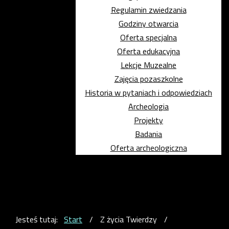
Regulamin zwiedzania
Godziny otwarcia
Oferta specjalna
Oferta edukacyjna
Lekcje Muzealne
Zajęcia pozaszkolne
Historia w pytaniach i odpowiedziach
Archeologia
Projekty
Badania
Oferta archeologiczna
Jesteś tutaj:
Start
/
Z życia Twierdzy
/