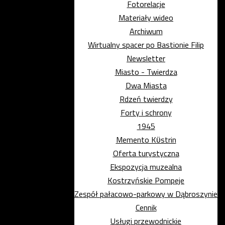
Fotorelacje
Materiały wideo
Archiwum
Wirtualny spacer po Bastionie Filip
Newsletter
Miasto - Twierdza
Dwa Miasta
Rdzeń twierdzy
Forty i schrony
1945
Memento Kϋstrin
Oferta turystyczna
Ekspozycja muzealna
Kostrzyńskie Pompeje
Zespół pałacowo-parkowy w Dąbroszynie
Cennik
Usługi przewodnickie