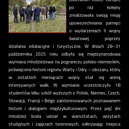
po raz kolejny
zrealizowała swoją misję
upowszechniania pamięci
o wydarzeniach II wojny
światowej poprzez
działania edukacyjne i turystyczne. W dniach 28–31
października 2025 roku odbyła się międzynarodowa
wymiana młodzieżowa na pograniczu polsko-niemieckim,
poświęcona historii regionu Warty i Odry – obszaru, który
w ostatnich miesiącach wojny stał się areną
intensywnych walk. W wymianie uczestniczyło 18
studentów kilku szkół wyższych z Polski, Niemiec, Czech,
Słowacji, Francji i Belgii zainteresowanych poznawaniem
historii i dialogiem międzykulturowym. Przez pięć dni
młodzież brała udział w warsztatach, wizytach
studyjnych i zajęciach terenowych, odkrywając miejsca