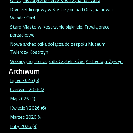
Odkryj historyczne serce Kostrzyna nad Odrą
Dworzec kolejowy w Kostrzynie nad Odrą na nowej
Wander Card
Stare Miasto w Kostrzynie pięknieje. Trwają prace
porządkowe
Nowa archeolożka dołącza do zespołu Muzeum
Twierdzy Kostrzyn
Wakacyjna promocja dla Czytelników „Archeologii Żywej”
Archiwum
Lipiec 2026 (5)
Czerwiec 2026 (2)
Maj 2026 (1)
Kwiecień 2026 (6)
Marzec 2026 (4)
Luty 2026 (9)