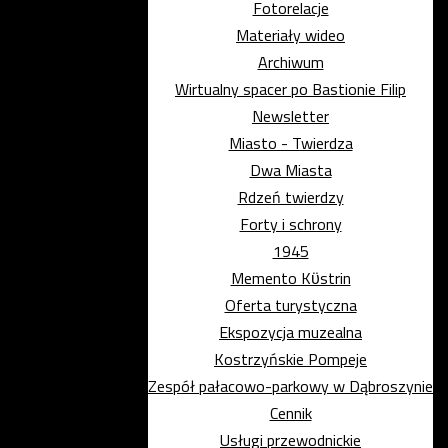
Fotorelacje
Materiały wideo
Archiwum
Wirtualny spacer po Bastionie Filip
Newsletter
Miasto - Twierdza
Dwa Miasta
Rdzeń twierdzy
Forty i schrony
1945
Memento Kϋstrin
Oferta turystyczna
Ekspozycja muzealna
Kostrzyńskie Pompeje
Zespół pałacowo-parkowy w Dąbroszynie
Cennik
Usługi przewodnickie