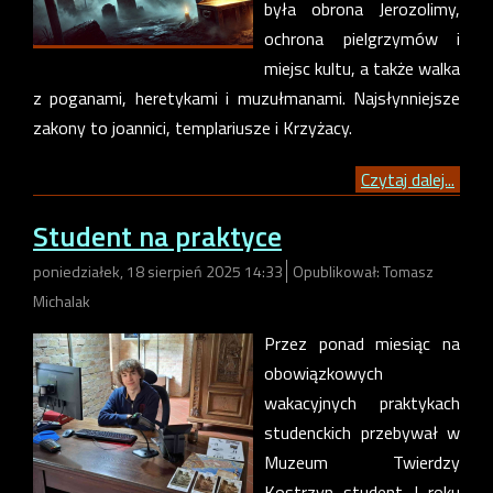
była obrona Jerozolimy,
ochrona pielgrzymów i
miejsc kultu, a także walka
z poganami, heretykami i muzułmanami. Najsłynniejsze
zakony to joannici, templariusze i Krzyżacy.
Czytaj dalej...
Student na praktyce
poniedziałek, 18 sierpień 2025 14:33
Opublikował: Tomasz
Michalak
Przez ponad miesiąc na
obowiązkowych
wakacyjnych praktykach
studenckich przebywał w
Muzeum Twierdzy
Kostrzyn student I roku