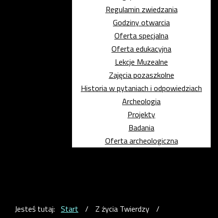
Regulamin zwiedzania
Godziny otwarcia
Oferta specjalna
Oferta edukacyjna
Lekcje Muzealne
Zajęcia pozaszkolne
Historia w pytaniach i odpowiedziach
Archeologia
Projekty
Badania
Oferta archeologiczna
Jesteś tutaj:
Start
/
Z życia Twierdzy
/