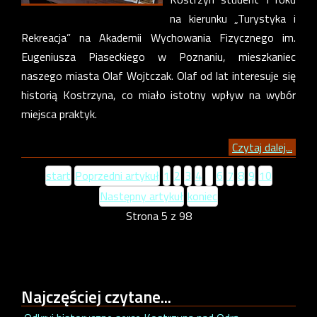
na kierunku „Turystyka i
Rekreacja” na Akademii Wychowania Fizycznego im.
Eugeniusza Piaseckiego w Poznaniu, mieszkaniec
naszego miasta Olaf Wojtczak. Olaf od lat interesuje się
historią Kostrzyna, co miało istotny wpływ na wybór
miejsca praktyk.
Czytaj dalej...
start
Poprzedni artykuł
1
2
3
4
5
6
7
8
9
10
Następny artykuł
koniec
Strona 5 z 98
Najczęściej
czytane...