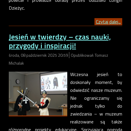
powitał i prowadził obrady prezes oddziału Longin
Dzieżyc.
Czytaj dalej...
Jesień w twierdzy – czas nauki,
przygody i inspiracji!
środa, 08 październik 2025 20:59
Opublikował: Tomasz
Michalak
Wczesna jesień to
doskonały moment, by
odwiedzić nasze muzeum.
Nie ograniczamy się
jednak tylko do
zwiedzania – w muzeum
realizowane są także
różnorodne projekty edukacyjne. Sprzyjająca pogoda