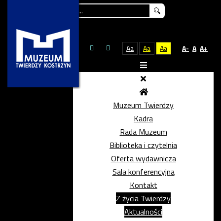
Szukaj...
Aa
Aa
Aa
A-
A
A+
Muzeum Twierdzy
Kadra
Rada Muzeum
Biblioteka i czytelnia
Oferta wydawnicza
Sala konferencyjna
Kontakt
Z życia Twierdzy
Aktualności