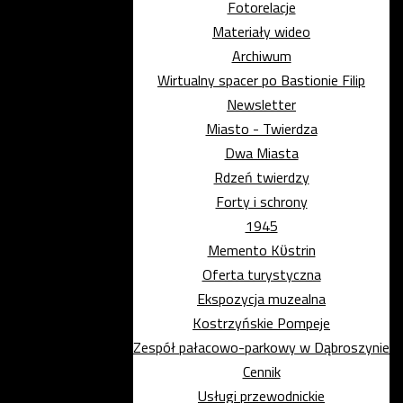
Fotorelacje
Materiały wideo
Archiwum
Wirtualny spacer po Bastionie Filip
Newsletter
Miasto - Twierdza
Dwa Miasta
Rdzeń twierdzy
Forty i schrony
1945
Memento Kϋstrin
Oferta turystyczna
Ekspozycja muzealna
Kostrzyńskie Pompeje
Zespół pałacowo-parkowy w Dąbroszynie
Cennik
Usługi przewodnickie