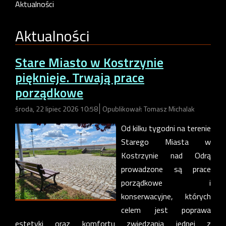
Aktualności
Aktualności
Stare Miasto w Kostrzynie
pięknieje. Trwają prace
porządkowe
środa, 22 lipiec 2026 10:58
Opublikował: Tomasz Michalak
Od kilku tygodni na terenie
Starego Miasta w
Kostrzynie nad Odrą
prowadzone są prace
porządkowe i
konserwacyjne, których
celem jest poprawa
estetyki oraz komfortu zwiedzania jednej z