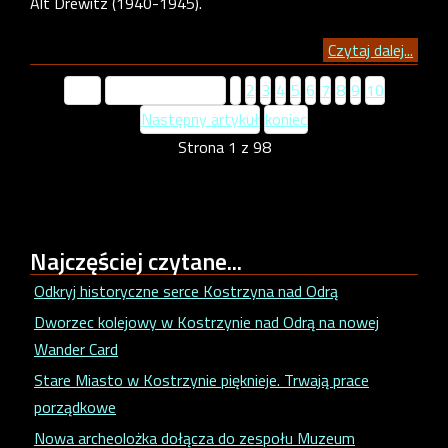
Alt Drewitz (1940-1945).
Czytaj dalej...
start
Poprzedni artykuł
1
2
3
4
5
6
7
8
9
10
Następny artykuł
koniec
Strona 1 z 98
Najczęściej
czytane...
Odkryj historyczne serce Kostrzyna nad Odrą
Dworzec kolejowy w Kostrzynie nad Odrą na nowej
Wander Card
Stare Miasto w Kostrzynie pięknieje. Trwają prace
porządkowe
Nowa archeolożka dołącza do zespołu Muzeum