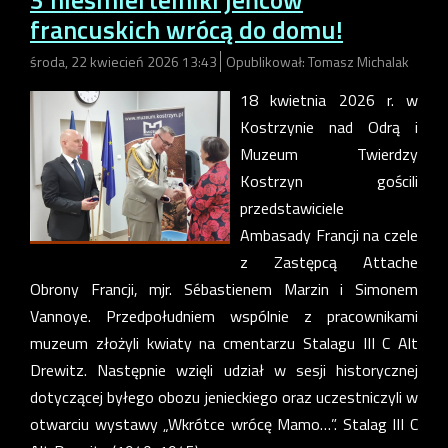
francuskich wrócą do domu!
środa, 22 kwiecień 2026 13:43
Opublikował: Tomasz Michalak
18 kwietnia 2026 r. w
Kostrzynie nad Odrą i
Muzeum Twierdzy
Kostrzyn gościli
przedstawiciele
Ambasady Francji na czele
z Zastępcą Attache
Obrony Francji, mjr. Sébastienem Marzin i Simonem
Vannoye. Przedpołudniem wspólnie z pracownikami
muzeum złożyli kwiaty na cmentarzu Stalagu III C Alt
Drewitz. Następnie wzięli udział w sesji historycznej
dotyczącej byłego obozu jenieckiego oraz uczestniczyli w
otwarciu wystawy „Wkrótce wrócę Mamo…”. Stalag III C