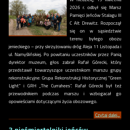
2026 r. odbył się Marsz
Pamięci Jeńców Stalagu III
C Alt Drewitz. Rozpoczął
się on w sąsiedztwie
terenu byłego obozu
jenieckiego – przy skrzyżowaniu dróg Aleja 11 Listopada i
ul. Namyślińskiej. Po powitaniu uczestników przez Panią
dyrektor muzeum, głos zabrał Rafał Górecki, który
przedstawił towarzyszące uczestnikom marszu grupy
rekonstrukcyjne: Grupa Rekonstrukcji Historycznej "Green
Light" i GRH „The Currahees”. Rafał Górecki był też
przewodnikiem podczas marszu i wzbogacał go
opowieściami dotyczącymi życia obozowego.
Czytaj dalej...
3 nieśmiertelniki jeńców