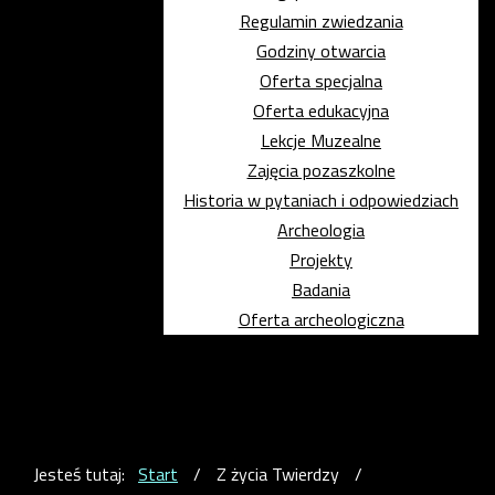
Regulamin zwiedzania
Godziny otwarcia
Oferta specjalna
Oferta edukacyjna
Lekcje Muzealne
Zajęcia pozaszkolne
Historia w pytaniach i odpowiedziach
Archeologia
Projekty
Badania
Oferta archeologiczna
Jesteś tutaj:
Start
/
Z życia Twierdzy
/