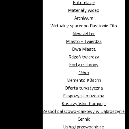
Fotorelacje
Materiały wideo
Archiwum
Wirtualny spacer po Bastionie Filip
Newsletter
Miasto - Twierdza
Dwa Miasta
Rdzeń twierdzy
Forty i schrony
1945
Memento Kϋstrin
Oferta turystyczna
Ekspozycja muzealna
Kostrzyńskie Pompeje
Zespół pałacowo-parkowy w Dąbroszynie
Cennik
Usługi przewodnickie