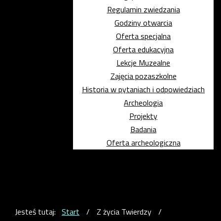
Regulamin zwiedzania
Godziny otwarcia
Oferta specjalna
Oferta edukacyjna
Lekcje Muzealne
Zajęcia pozaszkolne
Historia w pytaniach i odpowiedziach
Archeologia
Projekty
Badania
Oferta archeologiczna
Jesteś tutaj:
Start
/
Z życia Twierdzy
/