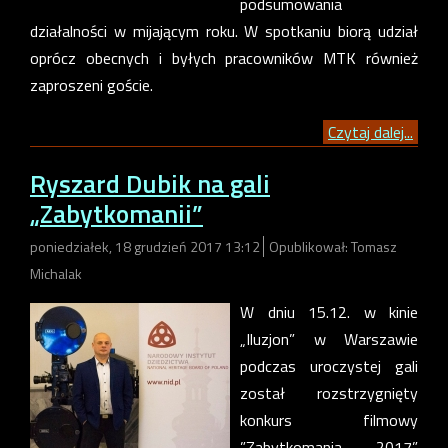
podsumowania
działalności w mijającym roku. W spotkaniu biorą udział
oprócz obecnych i byłych pracowników MTK również
zaproszeni goście.
Czytaj dalej...
Ryszard Dubik na gali
„Zabytkomanii”
poniedziałek, 18 grudzień 2017 13:12
Opublikował: Tomasz
Michalak
W dniu 15.12. w kinie
„Iluzjon” w Warszawie
podczas uroczystej gali
został rozstrzygnięty
konkurs filmowy
”Zabytkomania 2017”