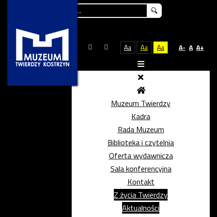
Szukaj...
Aa
Aa
Aa
A-
A
A+
Muzeum Twierdzy
Kadra
Rada Muzeum
Biblioteka i czytelnia
Oferta wydawnicza
Sala konferencyjna
Kontakt
Z życia Twierdzy
Aktualności