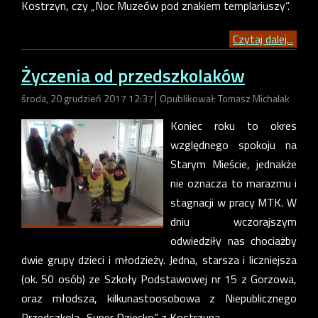
Kostrzyn, czy „Noc Muzeów pod znakiem templariuszy”.
Czytaj dalej...
Życzenia od przedszkolaków
środa, 20 grudzień 2017 12:37
Opublikował: Tomasz Michalak
Koniec roku to okres
względnego spokoju na
Starym Mieście, jednakże
nie oznacza to marazmu i
stagnacji w pracy MTK. W
dniu wczorajszym
odwiedziły nas chociażby
dwie grupy dzieci i młodzieży. Jedna, starsza i liczniejsza
(ok. 50 osób) ze Szkoły Podstawowej nr 15 z Gorzowa,
oraz młodsza, kilkunastoosobowa z Niepublicznego
Przedszkola „Super Dziecko” z Kostrzyna.