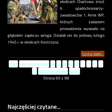
okolicach Chartowa zrzut
6 spadochroniarzy-
zwiadowców 1. Armii WP,
których zadaniem
prowadzenia wywiadu na
głębokim zapleczu wroga. Działali oni do połowy lutego
1945 r. w okolicach Kostrzyna.
Czytaj dalej...
start
Poprzedni artykuł
64
65
66
67
68
69
70
71
72
73
Następny artykuł
koniec
Strona 69 z 98
Najczęściej
czytane...