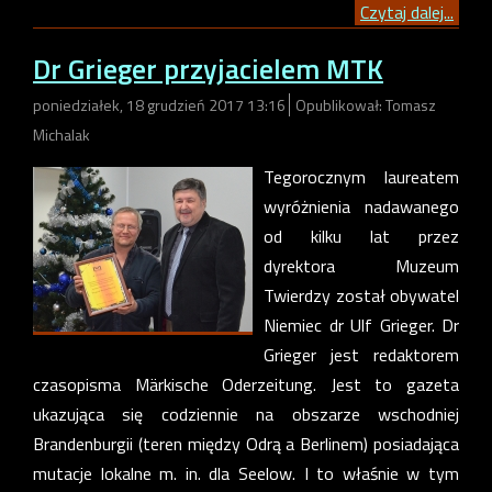
Czytaj dalej...
Dr Grieger przyjacielem MTK
poniedziałek, 18 grudzień 2017 13:16
Opublikował: Tomasz
Michalak
Tegorocznym laureatem
wyróżnienia nadawanego
od kilku lat przez
dyrektora Muzeum
Twierdzy został obywatel
Niemiec dr Ulf Grieger. Dr
Grieger jest redaktorem
czasopisma Märkische Oderzeitung. Jest to gazeta
ukazująca się codziennie na obszarze wschodniej
Brandenburgii (teren między Odrą a Berlinem) posiadająca
mutacje lokalne m. in. dla Seelow. I to właśnie w tym