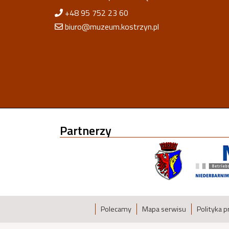
+48 95 752 23 60
biuro@muzeum.kostrzyn.pl
Partnerzy
Polecamy
Mapa serwisu
Polityka 