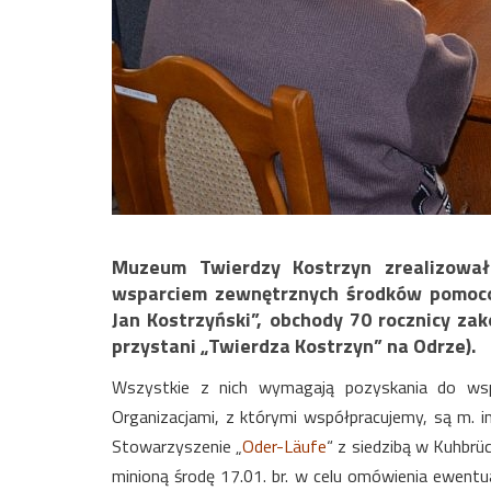
Muzeum Twierdzy Kostrzyn zrealizowało
wsparciem zewnętrznych środków pomocow
Jan Kostrzyński”, obchody 70 rocznicy za
przystani „Twierdza Kostrzyn” na Odrze).
Wszystkie z nich wymagają pozyskania do wspó
Organizacjami, z którymi współpracujemy, są m. i
Stowarzyszenie „
Oder-Läufe
“ z siedzibą w Kuhbrü
minioną środę 17.01. br. w celu omówienia ewentua