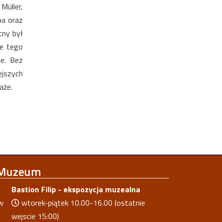
Müller,
ba oraz
cny był
ne tego
e. Bez
ejszych
aże.
 Muzeum
Bastion Filip - ekspozycja muzealna
w
wtorek-piątek 10.00-16.00 (ostatnie
wejscie 15:00)