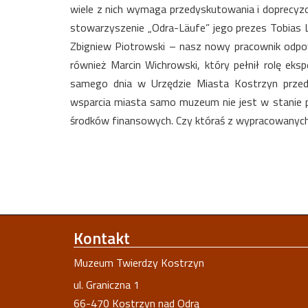
wiele z nich wymaga przedyskutowania i doprecyzo
stowarzyszenie „Odra-Läufe” jego prezes Tobias 
Zbigniew Piotrowski – nasz nowy pracownik odpow
również Marcin Wichrowski, który pełnił rolę e
samego dnia w Urzędzie Miasta Kostrzyn przed
wsparcia miasta samo muzeum nie jest w stanie 
środków finansowych. Czy któraś z wypracowanych 
Kontakt
Muzeum Twierdzy Kostrzyn
ul. Graniczna 1
66-470 Kostrzyn nad Odrą