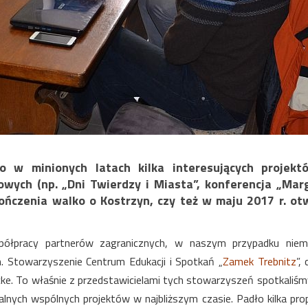
 w minionych latach kilka interesujących projekt
ych (np. „Dni Twierdzy i Miasta”, konferencja „Mar
kończenia walko o Kostrzyn, czy też w maju 2017 r. ot
łpracy partnerów zagranicznych, w naszym przypadku niemie
n. Stowarzyszenie Centrum Edukacji i Spotkań „
Zamek Trebnitz
”,
cke. To właśnie z przedstawicielami tych stowarzyszeń spotkaliśm
lnych wspólnych projektów w najbliższym czasie. Padło kilka prop