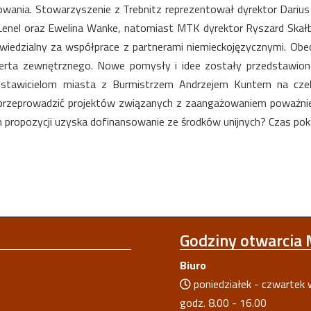
wania. Stowarzyszenie z Trebnitz reprezentował dyrektor Darius 
Lenel oraz Ewelina Wanke, natomiast MTK dyrektor Ryszard Skał
iedzialny za współprace z partnerami niemieckojęzycznymi. Obe
ksperta zewnętrznego. Nowe pomysły i idee zostały przedstawio
stawicielom miasta z Burmistrzem Andrzejem Kuntem na czel
przeprowadzić projektów związanych z zaangażowaniem poważni
propozycji uzyska dofinansowanie ze środków unijnych? Czas pok
Godziny
otwarcia
Biuro
poniedziałek - czwartek 
godz. 8.00 - 16.00