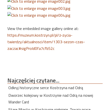
View the embedded image gallery online at:
https://muzeum.kostrzyn.pl/pl/z-zycia-
twierdzy/aktualnosci/item/1303-sezon-czas-
zaczac#sigProId0fa7cfb52c
Najczęściej
czytane...
Odkryj historyczne serce Kostrzyna nad Odrą
Dworzec kolejowy w Kostrzynie nad Odrą na nowej
Wander Card
Stare Miasto w Kostrzynie pięknieje. Trwają prace