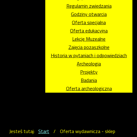
Regulamin zwiedzania
Godziny otwarcia
Oferta specjalna
Oferta edukacyjna
Lekcje Muzealne
Zajęcia pozaszkolne
Historia w pytaniach i odpowiedziach
Archeologia
Projekty
Badania
Oferta archeologiczna
Jesteś tutaj:
Start
/
Oferta wydawnicza - sklep