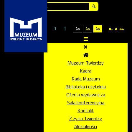
Szukaj...
Aa
Aa
Aa
A-
A
A+
Muzeum Twierdzy
Kadra
Rada Muzeum
Biblioteka i czytelnia
Oferta wydawnicza
Sala konferencyjna
Kontakt
Z życia Twierdzy
Aktualności