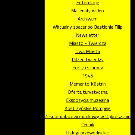
Fotorelacje
Materiały wideo
Archiwum
Wirtualny spacer po Bastionie Filip
Newsletter
Miasto - Twierdza
Dwa Miasta
Rdzeń twierdzy
Forty i schrony
1945
Memento Kϋstrin
Oferta turystyczna
Ekspozycja muzealna
Kostrzyńskie Pompeje
Zespół pałacowo-parkowy w Dąbroszynie
Cennik
Usługi przewodnickie