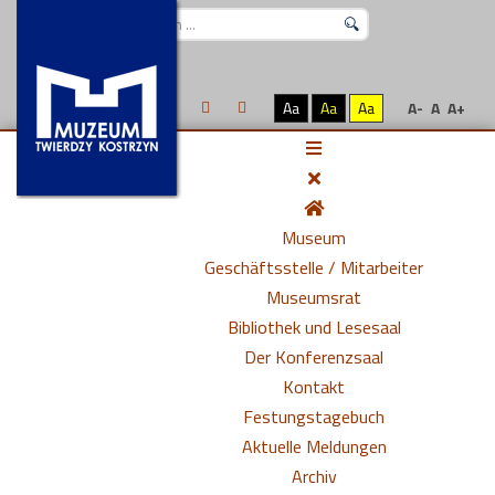
Suchen
...
Aa
Aa
Aa
A-
A
A+
Museum
Geschäftsstelle / Mitarbeiter
Museumsrat
Bibliothek und Lesesaal
Der Konferenzsaal
Kontakt
Festungstagebuch
Aktuelle Meldungen
Archiv