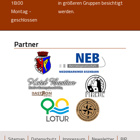
18:00
in größeren Gruppen besichtigt
Montag -
werden.
geschlossen
Partner
Sitemap
Datenschutz
Impressum
Newsletter
BIP