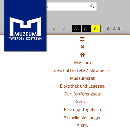
Suchen
...
Aa
Aa
Aa
A-
A
A+
Museum
Geschäftsstelle / Mitarbeiter
Museumsrat
Bibliothek und Lesesaal
Der Konferenzsaal
Kontakt
Festungstagebuch
Aktuelle Meldungen
Archiv